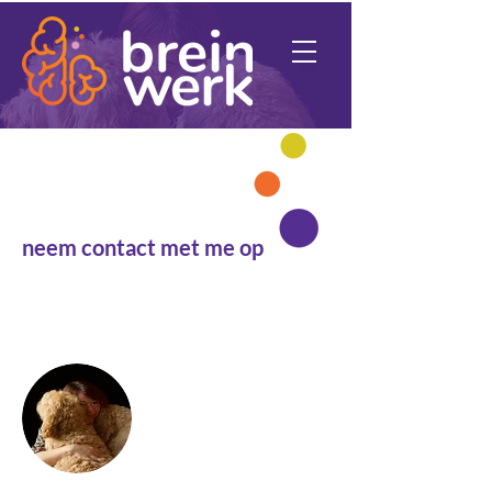
Benieuwd?
neem contact met me op
een dier spreekt tot ons via zijn gedrag;
luister ernaar
Caroline Nuijts
06-38055320
caroline@breinwerk.info