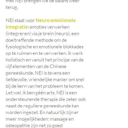
met NEI brengen we de balans weer
terug.
NEI staat voor
Neuro emotionele
integratie
: emoties verwerken
(integreren) via je brein (neuro), een
doeltreffende methode om de
fysiologische en emotionele blokkades
op te ruimen en te verwerken. Ik werk
holistisch en vanuit het principe van de
vijf elementen van de Chinese
geneeskunde. NEI is
tevens een
liefdevolle, vriendelijke manier om snel
bij de kern van het probleem te komen.
Let wel, ik ben géén arts, NEI is een
ondersteunende therapie die zeker ook
naast de reguliere geneeskunde kan
worden ingezet. En natuurlijk zijn er
meer mogelijkheden; massage en
osteopathie zijn net zo goed