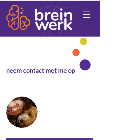
Benieuwd?
neem contact met me op
je onderbewuste beschermt je altijd
Caroline Nuijts
06-38055320
caroline@breinwerk.info