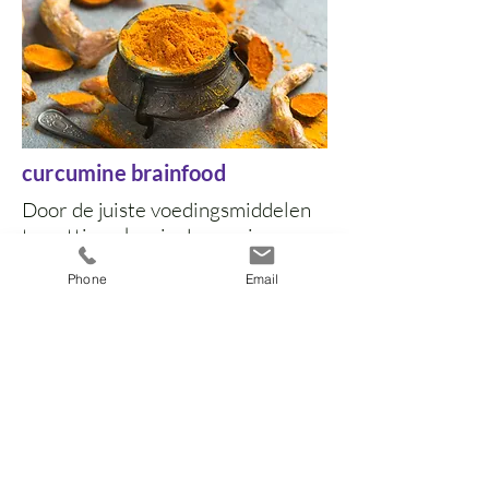
curcumine brainfood
Door de juiste voedingsmiddelen
te nuttigen kun je de groei van
nieuwe hersencellen stimuleren.
Phone
Email
Lees meer over kurkuma...
LEES VERDER