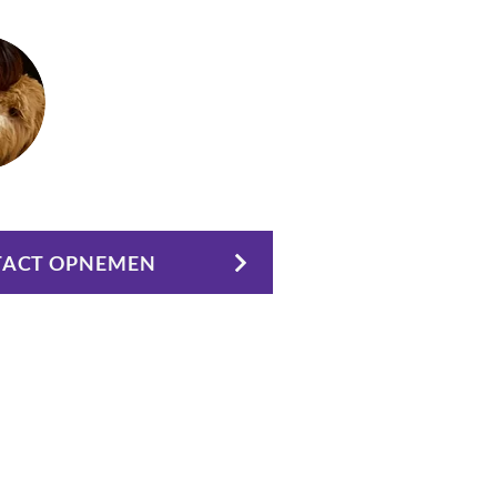
Caroline Nuijts
06-38055320
caroline@breinwerk.info
ACT OPNEMEN