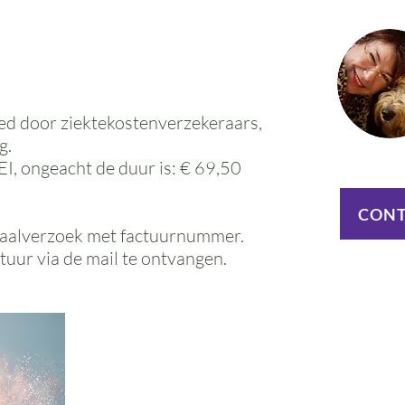
ed door ziektekostenverzekeraars,
g.
I, ongeacht de duur is: € 69,50
CONT
etaalverzoek met factuurnummer.
ctuur via de mail te ontvangen.