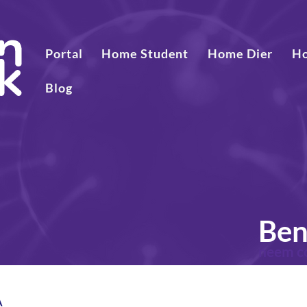
Portal
Home Student
Home Dier
H
Blog
Ben
neem c
de beste st
A
volgende