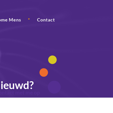
ome Mens
*
Contact
ieuwd?
ontact met me op
ap die je kunt zetten, is de