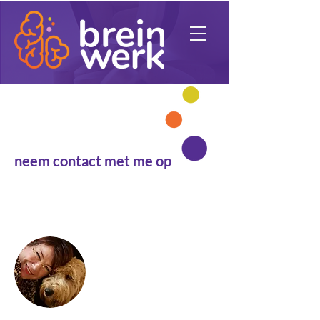
Benieuwd?
neem contact met me op
de beste stap die je kunt zetten, is de
volgende
Caroline Nuijts
06-38055320
caroline@breinwerk.info