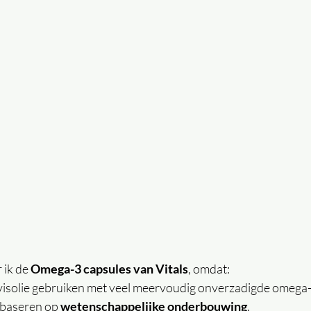
ik de 
Omega-3 capsules van Vitals
, omdat:
ge visolie gebruiken met veel meervoudig onverzadigde omega
n baseren op 
wetenschappelijke onderbouwing
.