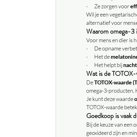
·       Ze zorgen voor 
ef
Wil je een vegetarisch
alternatief voor mens
Waarom omega-3 i
Voor mens en dier is h
·       De opname verb
·       Het de 
melatonin
·       Het helpt bij 
nacht
Wat is de TOTOX-wa
De 
TOTOX-waarde (T
omega-3-producten. Ho
Je kunt deze waarde 
o
TOTOX-waarde beteken
Goedkoop is vaak 
Bij de keuze van een o
geoxideerd zijn en min