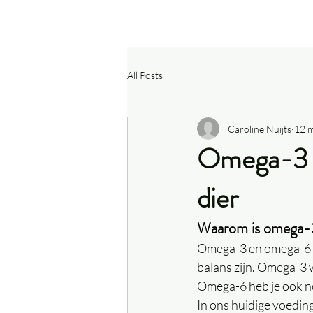
All Posts
Caroline Nuijts
12 
Omega-3 e
dier
Waarom is omega-3 
Omega-3 en omega-6 zi
balans zijn. Omega-3 
Omega-6 heb je ook no
In ons huidige voedin