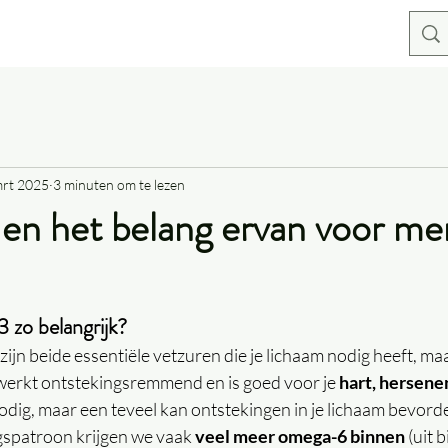
mrt 2025
3 minuten om te lezen
n het belang ervan voor me
zo belangrijk?
jn beide essentiële vetzuren die je lichaam nodig heeft, maa
werkt ontstekingsremmend en is goed voor je 
hart, hersene
dig, maar een teveel kan ontstekingen in je lichaam bevord
gspatroon krijgen we vaak 
veel meer omega-6 binnen
 (uit 