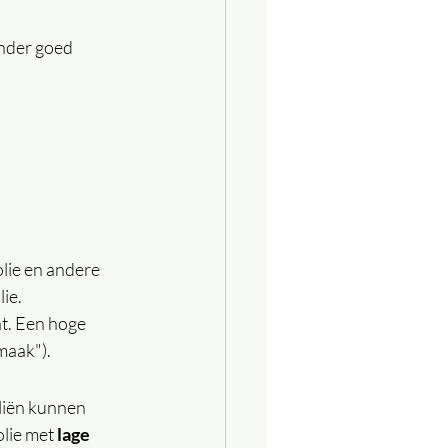
onder goed 
solie en andere 
ie.
at. Een hoge 
maak").
liën kunnen 
lie met 
lage 