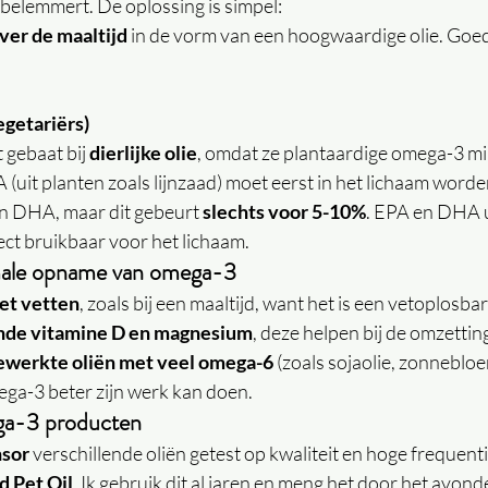
elemmert. De oplossing is simpel:
ver de maaltijd
 in de vorm van een hoogwaardige olie. Goed
egetariërs)
gebaat bij 
dierlijke olie
, omdat ze plantaardige omega-3 m
(uit planten zoals lijnzaad) moet eerst in het lichaam worde
n DHA, maar dit gebeurt 
slechts voor 5-10%
. EPA en DHA ui
ect bruikbaar voor het lichaam.
imale opname van omega-3
t vetten
, zoals bij een maaltijd, want het is een vetoplosbar
nde vitamine D en magnesium
, deze helpen bij de omzettin
bewerkte oliën met veel omega-6
 (zoals sojaolie, zonneblo
at omega-3 beter zijn werk kan doen.
ega-3 producten
nsor
 verschillende oliën getest op kwaliteit en hoge frequenti
d Pet Oil
. Ik gebruik dit al jaren en meng het door het avond