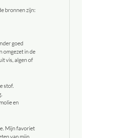
e bronnen zijn:
inder goed 
n omgezet in de 
t vis, algen of 
e stof.
g.
emolie en
e. Mijn favoriet 
eten van mijn 