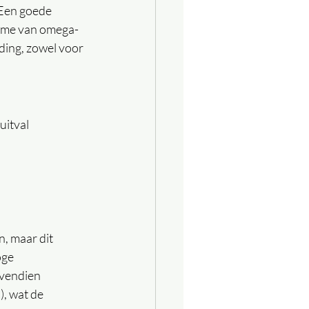
 Een goede 
name van omega-
ding, zowel voor 
uitval
, maar dit 
ge 
vendien 
), wat de 