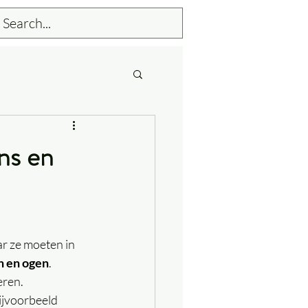
ns en
r ze moeten in 
n en ogen
. 
eren.
bijvoorbeeld 