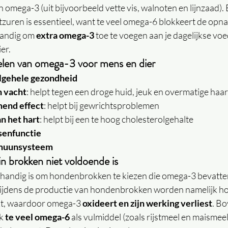
omega-3 (uit bijvoorbeeld vette vis, walnoten en lijnzaad).
tzuren is essentieel, want te veel omega-6 blokkeert de op
tandig om 
extra omega-3
 toe te voegen aan je dagelijkse voe
ier.
len van omega-3 voor mens en dier
lgehele gezondheid
n vacht
: helpt tegen een droge huid, jeuk en overmatige haar
end effect
: helpt bij gewrichtsproblemen
n het hart
: helpt bij een te hoog cholesterolgehalte
senfunctie
mmuunsysteem
 brokken niet voldoende is
 handig is om hondenbrokken te kiezen die omega-3 bevatten
Tijdens de productie van hondenbrokken worden namelijk ho
t, waardoor omega-3 
oxideert en zijn werking verliest
. Bo
k 
te veel omega-6
 als vulmiddel (zoals rijstmeel en maismeel