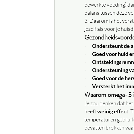
bewerkte voeding) dan 
balans tussen deze ve
3. Daarom is het vers
jezelf als voor je huisd
Gezondheidsvoorde
·       
Ondersteunt de a
·       
Goed voor huid e
·       
Ontstekingsremm
·       
Ondersteuning va
·       
Goed voor de her
·       
Versterkt het i
Waarom omega-3 in
Je zou denken dat het
heeft 
weinig effect
. 
temperaturen gebruik
bevatten brokken vaa