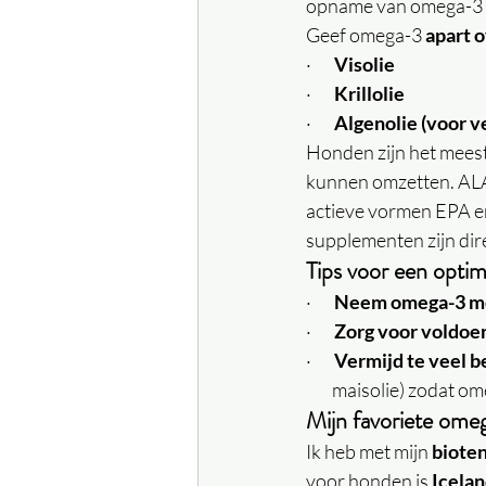
opname van omega-3 b
Geef omega-3 
apart o
·       
Visolie
·       
Krillolie
·       
Algenolie (voor v
Honden zijn het meest 
kunnen omzetten. ALA 
actieve vormen EPA e
supplementen zijn dir
Tips voor een opt
·       
Neem omega-3 me
·       
Zorg voor voldoe
·       
Vermijd te veel 
        maisolie) zod
Mijn favoriete om
Ik heb met mijn 
biote
voor honden is 
Icelan