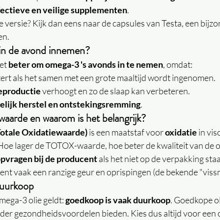
fectieve en veilige supplementen
.
e versie? Kijk dan eens naar de capsules van Testa, een bijz
en.
n de avond innemen?
et 
beter om omega-3 's avonds in te nemen
, omdat:
etert als het samen met een grote maaltijd wordt ingenomen.
eproductie
 verhoogt en zo de slaap kan verbeteren.
elijk herstel en ontstekingsremming
.
arde en waarom is het belangrijk?
otale Oxidatiewaarde)
 is een maatstaf voor 
oxidatie
 in vi
e lager de TOTOX-waarde, hoe beter de kwaliteit van de ol
pvragen bij de producent
 als het niet op de verpakking sta
t vaak een ranzige geur en oprispingen (de bekende "viss
duurkoop
mega-3 olie geldt: 
goedkoop is vaak duurkoop
. Goedkope o
der gezondheidsvoordelen bieden. Kies dus altijd voor een o