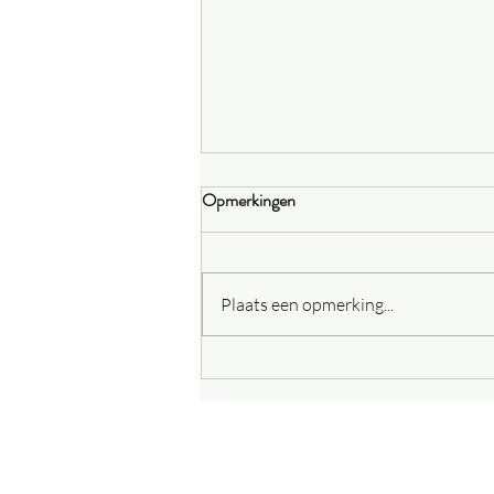
Opmerkingen
Plaats een opmerking...
Titeren bij honden - een kijk op
verantwoord vaccineren