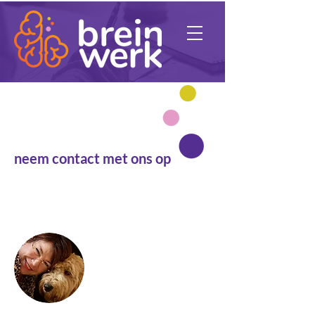
Benieuwd?
neem contact met ons op
de beste stap die je kunt zetten, is de
volgende
Caroline Nuijts
06-38055320
caroline@breinwerk.info