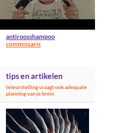
antiroosshampoo
commissaris
tips en artikelen
teleurstelling vraagt ook adequate
planning van je brein