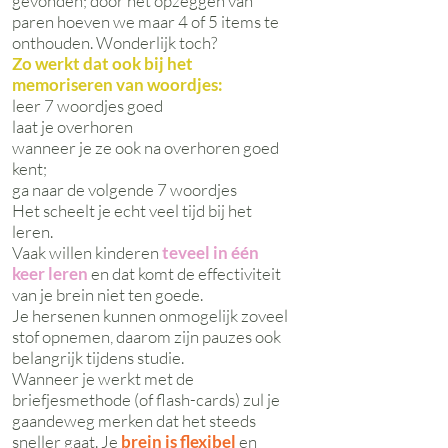
gevonden; door het opzeggen van
paren hoeven we maar 4 of 5 items te
onthouden. Wonderlijk toch?
Zo werkt dat ook bij het
memoriseren van woordjes:
leer 7 woordjes goed
laat je overhoren
wanneer je ze ook na overhoren goed
kent;
ga naar de volgende 7 woordjes
Het scheelt je echt veel tijd bij het
leren.
Vaak willen kinderen
teveel in één
keer leren
en dat komt de effectiviteit
van je brein niet ten goede.
Je hersenen kunnen onmogelijk zoveel
stof opnemen, daarom zijn pauzes ook
belangrijk tijdens studie.
Wanneer je werkt met de
briefjesmethode (of flash-cards) zul je
gaandeweg merken dat het steeds
sneller gaat. Je
brein is flexibel
en