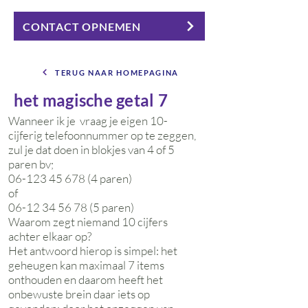
CONTACT OPNEMEN
TERUG NAAR HOMEPAGINA
het magische getal 7
Wanneer ik je vraag je eigen 10-
cijferig telefoonnummer op te zeggen,
zul je dat doen in blokjes van 4 of 5
paren bv;
06-123 45 678 (4
paren)
of
06-12 34 56 78 (5
paren)
Waarom zegt niemand 10 cijfers
achter elkaar op?
Het antwoord hierop is simpel: het
geheugen kan maximaal 7 items
onthouden en daarom heeft het
onbewuste brein daar iets op