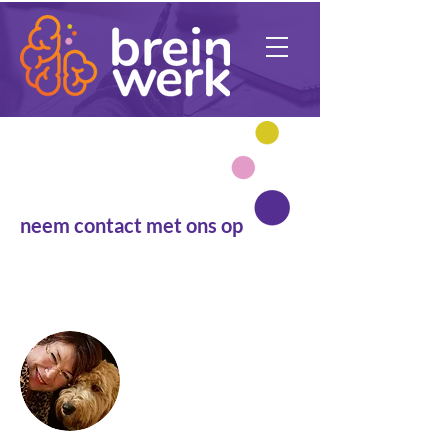
Benieuwd?
neem contact met ons op
in een ontspannen sfeer je huiswerk
maken
Caroline Nuijts
06-38055320
caroline@breinwerk.info